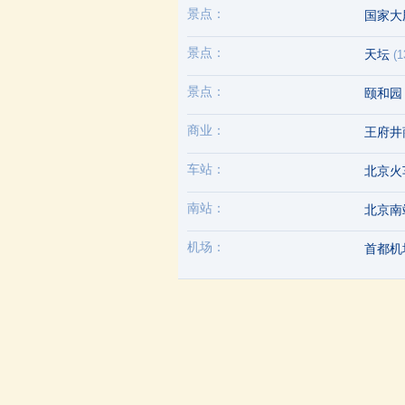
景点：
国家大
景点：
天坛
(1
景点：
颐和
商业：
王府井
车站：
北京火
南站：
北京南
机场：
首都机