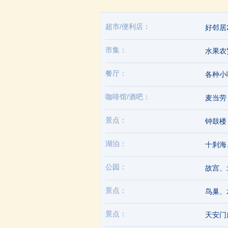
超市/便利店：
好邻居
市集：
水果农
餐厅：
各种小
咖啡馆/酒吧：
麦当
景点：
钟鼓
湖泊：
十刹海
公园：
故宫、
景点：
鸟巢、
景点：
天安门