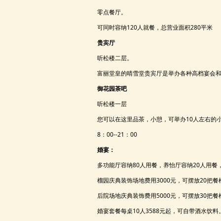
零点餐厅。
可同时容纳120人就餐，总营业面积280平米
贵宾厅
听松楼二层。
富丽堂皇的晴雪堂贵宾厅是举办各种高档宴会和
御花园茶吧
听松楼一层
您可以在这里品茶，小憩，可举办10人左右的
8：00--21：00
婚宴：
多功能厅容纳80人用餐，养怡厅容纳20人用餐
榴园庆典装饰场地费用3000元，可摆放20把餐
后院场地庆典装饰费用5000元，可摆放30把餐
婚宴套餐每桌10人3588元起，可自带酒水饮