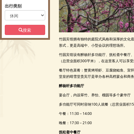
出行类别
搜索
竹园宾馆拥有独特的庭院式风格和深厚的文化
形式，更是高端中、小型会议的理想场所。
竹园宾馆设有醉杨轩多功能厅、抚松斋中餐厅、
（总营业面积300平米），在这里客人可以享
餐厅特色菜肴：蟹黄烤明虾、豆腐烧鲶鱼、宣
堂皇的晴雪堂贵宾厅是举办各种高档宴会和商务
醉杨轩多功能厅
宴会厅，内设翠竹、养怡、榴园等多个豪华厅
多功能厅可同时容纳100人就餐（总营业面积150
午餐：11:30 – 14:00
晚餐：17:30 – 21:00
抚松斋中餐厅